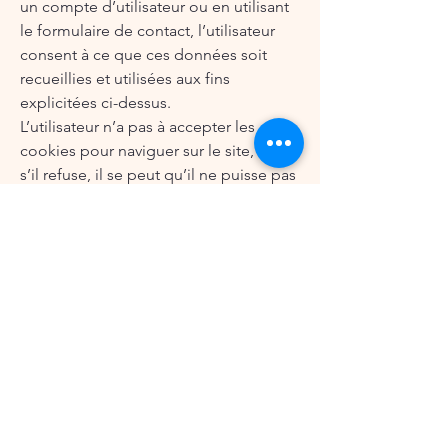
un compte d’utilisateur ou en utilisant
le formulaire de contact, l’utilisateur
consent à ce que ces données soit
recueillies et utilisées aux fins
explicitées ci-dessus.
L’utilisateur n’a pas à accepter les
cookies pour naviguer sur le site, mais
s’il refuse, il se peut qu’il ne puisse pas
utiliser certaines fonctionnalités, par
exemple les fonctions de
personnalisation.
Le site ne recueillera pas des
renseignements sans autorisation.
Dans l’éventualité où une demande
d’information est envoyée par courriel
au site, les renseignements personnels
ne seront alors transmis qu’à Mounia
Blanchet, psychologue, qui en a
besoin pour répondre à la demande